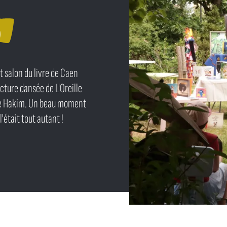
6
t salon du livre de Caen
ecture dansée de L'Oreille
se Hakim. Un beau moment
'était tout autant !