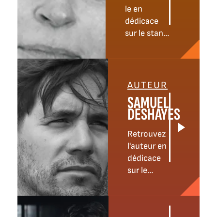
le en
dédicace
sur le stand
du Cheval
crayon le
samedi et
le
AUTEUR
dimanche.
SAMUEL
Découvrez
DESHAYES
l'ouvrage
qu'elle y
Retrouvez
présentera...
l'auteur en
dédicace
sur le
stand de
Lurlure.