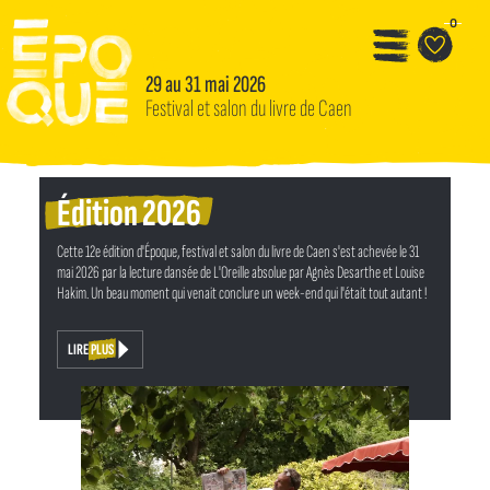
Aller au contenu principal
Panneau de gestion des cookies
0
29 au 31 mai 2026
Festival et salon du livre de Caen
Édition 2026
Cette 12e édition d'Époque, festival et salon du livre de Caen s'est achevée le 31
mai 2026 par la lecture dansée de L'Oreille absolue par Agnès Desarthe et Louise
Hakim. Un beau moment qui venait conclure un week-end qui l'était tout autant !
LIRE PLUS