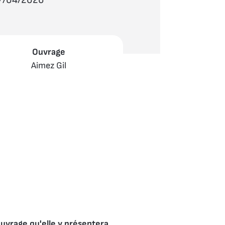
Ouvrage
Aimez Gil
uvrage qu'elle y présentera...