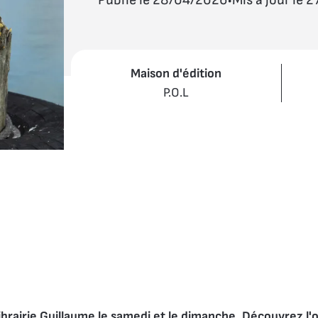
Maison d'édition
P.O.L
ibrairie Guillaume le samedi et le dimanche. Découvrez l'o