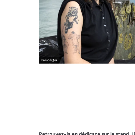
Bamberger
Retrouvez-la en dédicace sur le stand  L