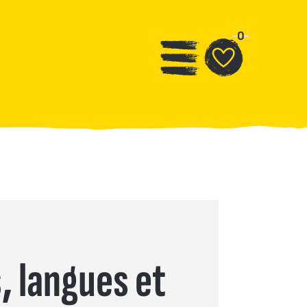
0
s, langues et