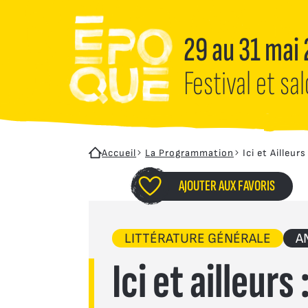
Aller au contenu principal
Panneau de gestion des cookies
29 au 31 mai
Festival et sa
Accueil
La Programmation
Ici et Ailleurs
AJOUTER AUX FAVORIS
LITTÉRATURE GÉNÉRALE
A
Ici et ailleur