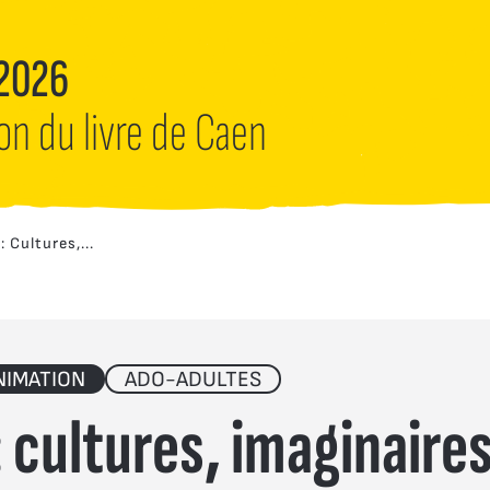
 2026
lon du livre de Caen
 : Cultures,...
NIMATION
ADO-ADULTES
s : cultures, imaginaire