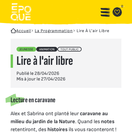
Aller au contenu principal
Panneau de gestion des cookies
0
Accueil
La Programmation
Lire À L'air Libre
JEUNESSE
ANIMATION
TOUT PUBLIC
Lire à l'air libre
Publié le 28/04/2026
Mis à jour le 27/04/2026
Lecture en caravane
Alex et Sabrina ont planté leur
caravane au
milieu du jardin de la Nature
. Quand les
notes
retentiront, des
histoires
ils vous raconteront !