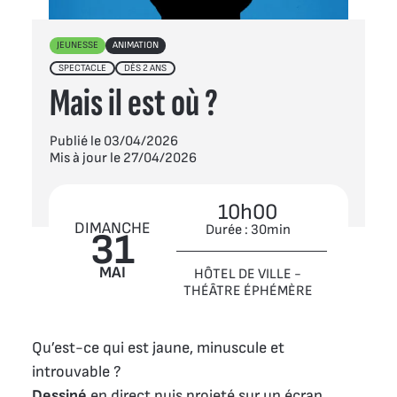
JEUNESSE
ANIMATION
SPECTACLE
DÈS 2 ANS
Mais il est où ?
Publié le 03/04/2026
Mis à jour le 27/04/2026
10h00
DIMANCHE
Durée : 30min
31
MAI
HÔTEL DE VILLE -
THÉÂTRE ÉPHÉMÈRE
Qu’est-ce qui est jaune, minuscule et
introuvable ?
Dessiné
en direct puis projeté sur un écran,