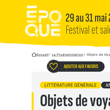
Aller au contenu principal
Panneau de gestion des cookies
29 au 31 mai
Festival et sa
Accueil
La Programmation
Objets de Voy
AJOUTER AUX FAVORIS
LITTÉRATURE GÉNÉRALE
A
Objets de voy