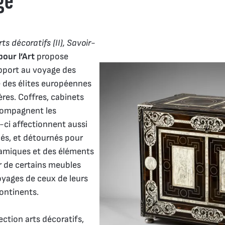
ge
rts décoratifs (II), Savoir-
pour l’Art
propose
rapport au voyage des
e des élites européennes
ères. Coffres, cabinets
ccompagnent les
ci affectionnent aussi
rnés, et détournés pour
éramiques et des éléments
r de certains meubles
yages de ceux de leurs
continents.
lection arts décoratifs,