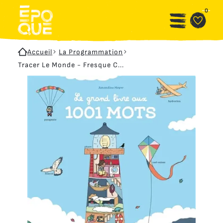
Aller au contenu principal
Panneau de gestion des cookies
0
Accueil
La Programmation
Tracer Le Monde - Fresque C...