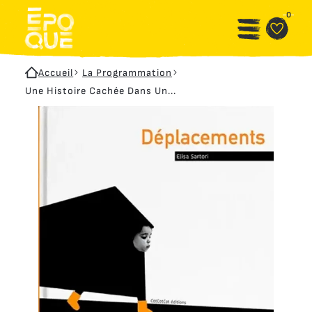
Aller au contenu principal
Panneau de gestion des cookies
0
Accueil
La Programmation
Une Histoire Cachée Dans Un...