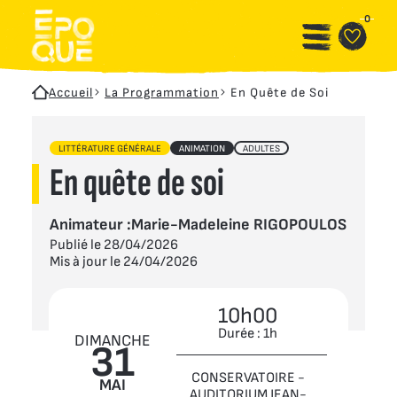
Aller au contenu principal
Panneau de gestion des cookies
0
Accueil
La Programmation
En Quête de Soi
LITTÉRATURE GÉNÉRALE
ANIMATION
ADULTES
En quête de soi
Animateur :
Marie-Madeleine RIGOPOULOS
Publié le 28/04/2026
Mis à jour le 24/04/2026
10h00
Durée : 1h
DIMANCHE
31
CONSERVATOIRE -
MAI
AUDITORIUM JEAN-